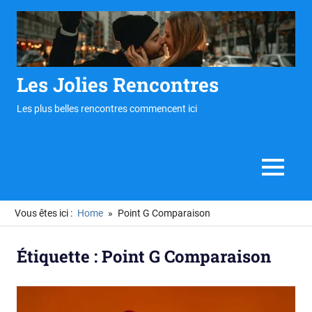
Skip
to
content
Les Jolies Rencontres
Les plus belles rencontres commencent ici
MENU
Vous êtes ici :
Home
Point G Comparaison
Étiquette :
Point G Comparaison