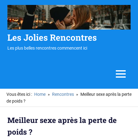
Skip
to
content
Les Jolies Rencontres
Les plus belles rencontres commencent ici
MENU
Vous êtes ici :
Home
Rencontres
Meilleur sexe après la perte
de poids ?
Meilleur sexe après la perte de
poids ?